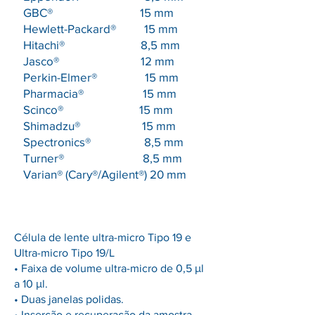
GBC® 15 mm
Hewlett-Packard® 15 mm
Hitachi® 8,5 mm
Jasco® 12 mm
Perkin-Elmer® 15 mm
Pharmacia® 15 mm
Scinco® 15 mm
Shimadzu® 15 mm
Spectronics® 8,5 mm
Turner® 8,5 mm
Varian® (Cary®/Agilent®) 20 mm
Célula de lente ultra-micro Tipo 19 e
Ultra-micro Tipo 19/L
• Faixa de volume ultra-micro de 0,5 μl
a 10 μl.
• Duas janelas polidas.
• Inserção e recuperação da amostra