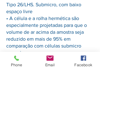
Tipo 26/LHS. Submicro, com baixo
espaço livre
• A célula e a rolha hermética são
especialmente projetadas para que o
volume de ar acima da amostra seja
reduzido em mais de 95% em
comparação com células submicro
normais.
• Isso reduz ao mínimo a perda por
Phone
Email
Facebook
evaporação de amostras como DNA.
• Faixa de volume nominal reduzida de
10 μl a 440 μl.
• Tampa interna redonda e sólida preta,
fechada por uma rolha de PTFE com
perfil especial.
• Rolhas sobressalentes, consulte a
página 28.
• Código STP/C10.LHS/Z8.5 ou
STP/C10.LHS/Z15/20
• Rolhas de quartzo disponíveis para