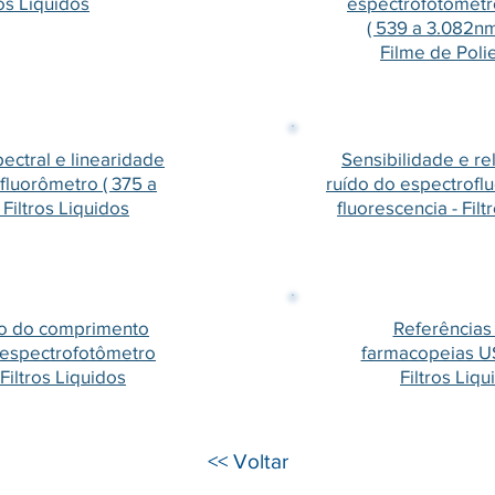
ros Liquidos
espectrofotômetr
( 539 a 3.082nm)
Filme de Poli
ectral e linearidade
Sensibilidade e rel
fluorômetro ( 375 a
ruído do espectrofl
Filtros Liquidos
fluorescencia - Filt
ão do comprimento
Referências
 espectrofotômetro
farmacopeias US
Filtros Liquidos
Filtros Liqu
<< Voltar