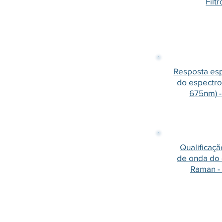
Filt
Resposta esp
do espectro
675nm) - 
Qualificaç
de onda do
Raman - 