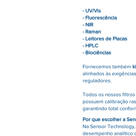
- UV/Vis
- Fluorescência
- NIR
- Raman
- Leitores de Placas
- HPLC
- Biociências
Fornecemos também
k
alinhados às exigência
reguladores.
Todos os nossos filtros
possuem calibração rast
garantindo total conf
Por que escolher a Se
Na Sensor Technology, 
desempenho analítico d