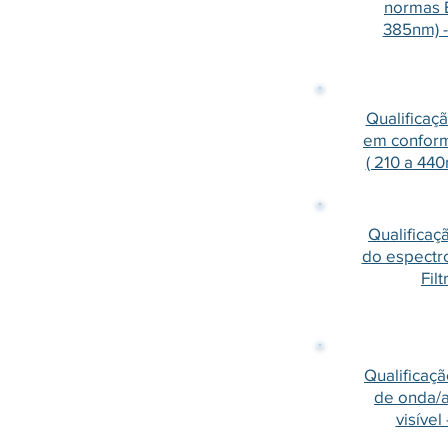
normas E
385nm) -
Qualificaçã
em confor
( 210 a 440
Qualificaç
do espectro
Fil
Qualificaç
de onda/
visível 