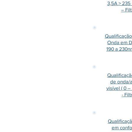
3,5A > 235
– Fil
Qualificaçã
Onda em DE
190 a 230nm
Qualificaç
de onda/
visível ( 0
- Fil
Qualificaçã
em conf