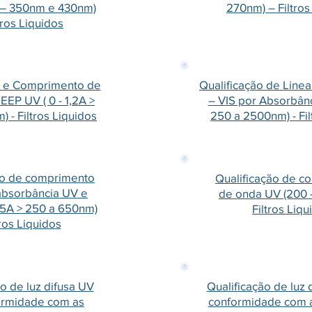
 – 350nm e 430nm)
270nm) – Filtros
tros Liquidos
o e Comprimento de
Qualificação de Line
EP UV ( 0 - 1,2A >
– VIS por Absorbânc
) - Filtros Liquidos
250 a 2500nm) - Fil
ão de comprimento
Qualificação de c
absorbância UV e
de onda UV (200 
 – 5A > 250 a 650nm)
Filtros Liqu
tros Liquidos
o de luz difusa UV
Qualificação de luz
ormidade com as
conformidade com a