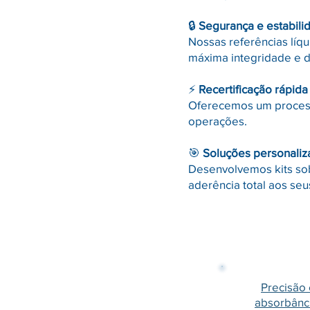
🔒
Segurança e estabili
Nossas referências líq
máxima integridade e d
⚡
Recertificação rápida 
Oferecemos um processo
operações.
🎯
Soluções personaliz
Desenvolvemos kits sob
aderência total aos seu
Precisão 
absorbância