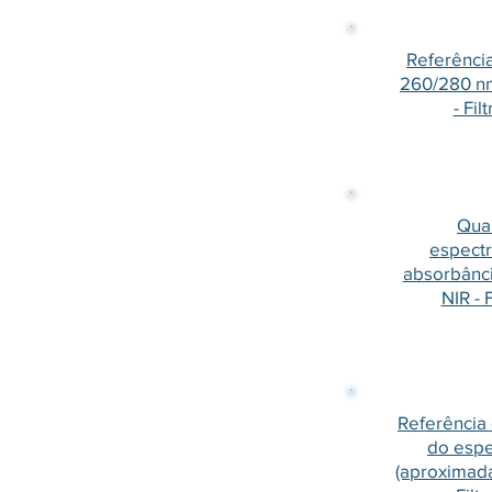
Referênci
260/280 n
- Fil
Qual
espect
absorbânci
NIR - 
Referência 
do espe
(aproximad