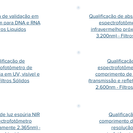
a de validação em
Qualificação de ab
m para DNA e RNA
espectrofotôm
tros Liquidos
infravermelho próx
3.200nm) - Filtro
ificação de
Qualificaçã
rofotômetro de
espectrofotôme
a em UV, visível e
comprimento de
Filtros Sólidos
(transmissão e refle
2.600nm - Filtro
de luz espúria NIR
Qualificaç
ctrofotômetro
comprimento d
amente 2.365nm) -
resolução