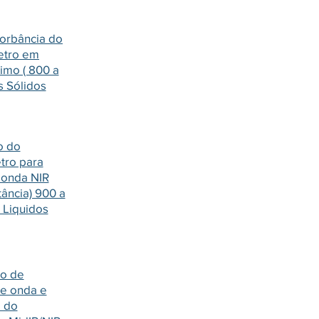
sorbância do
etro em
imo ( 800 a
s Sólidos
o do
tro para
 onda NIR
tância) 900 a
s Liquidos
ão de
e onda e
 do