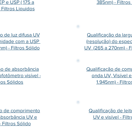
P e USP ( 175 a
385nm) - Filtros
 Filtros Liquidos
o de luz difusa UV
Qualificação da lar
midade com a USP
(resolução) do espe
nm) - Filtros Sólido
UV (265 a 270nm) - Fi
ão de absorbância
Qualificação de com
fotômetro visível -
onda UV, Visível e
tros Sólidos
1.945nm) - Filtro
ão de comprimento
Qualificação de leit
absorbância UV e
UV e visível - Filt
- Filtros Sólido