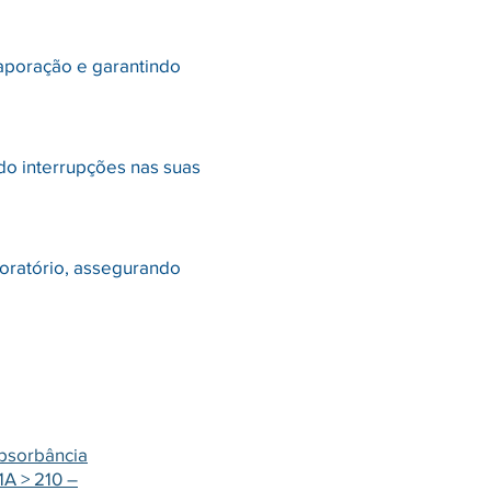
vaporação e garantindo
do interrupções nas suas
oratório, assegurando
bsorbância
1A > 210 –