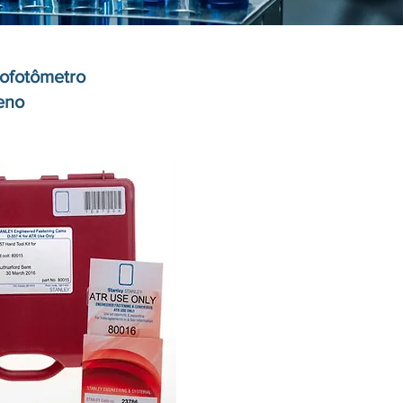
rofotômetro
reno