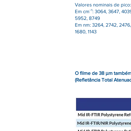
Valores nominais de pico
Em cm⁻¹: 3064, 3647, 403
5952, 8749
Em nm: 3264, 2742, 2476,
1680, 1143
O filme de 38 μm também
(Refletância Total Atenua