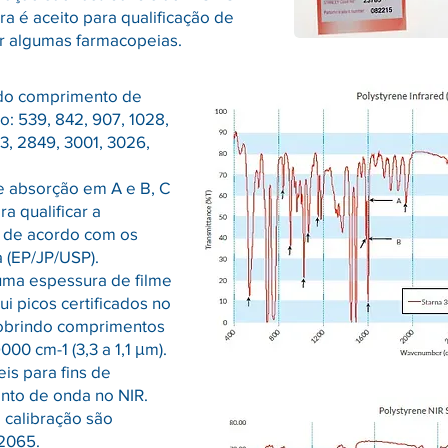
ra é aceito para qualificação de
 algumas farmacopeias.
 do comprimento de
o: 539, 842, 907, 1028,
43, 2849, 3001, 3026,
 absorção em A e B, C
a qualificar a
o de acordo com os
 (EP/JP/USP).
 uma espessura de filme
 picos certificados no
cobrindo comprimentos
00 cm-1 (3,3 a 1,1 μm).
eis para fins de
nto de onda no NIR.
 calibração são
 2065.