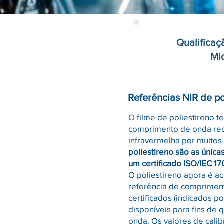
Qualificaç
Mid
Referências NIR de po
O filme de poliestireno t
comprimento de onda re
infravermelha por muitos
poliestireno são as únicas
um certificado ISO/IEC 17
O poliestireno agora é a
referência de compriment
certificados (indicados p
disponíveis para fins de
onda. Os valores de calib