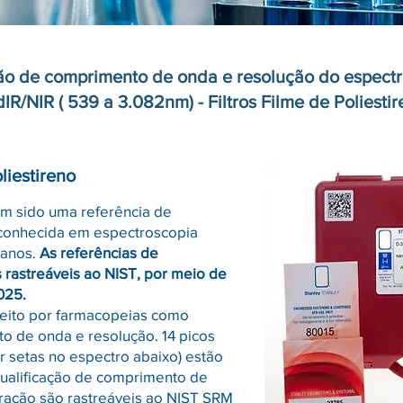
ão de comprimento de onda e resolução do espect
IR/NIR ( 539 a 3.082nm) - Filtros Filme de Poliesti
liestireno
em sido uma referência de
conhecida em espectroscopia
 anos.
As referências de
 rastreáveis ​​ao NIST, por meio de
025.
ceito por farmacopeias como
o de onda e resolução. 14 picos
or setas no espectro abaixo) estão
 qualificação de comprimento de
ração são rastreáveis ​​ao NIST SRM