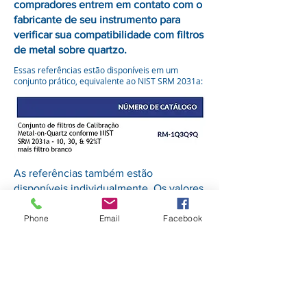
compradores entrem em contato com o
fabricante de seu instrumento para
verificar sua compatibilidade com filtros
de metal sobre quartzo.
Essas referências estão disponíveis em um
conjunto prático, equivalente ao NIST SRM 2031a:
As referências também estão
disponíveis individualmente. Os valores
nominais certificados de
transmissão/absorbância e o número de
Phone
Email
Facebook
catálogo são fornecidos abaixo. As
referências de absorbância da Starna
são calibradas em uma largura de banda
de 1 nm. Outras larguras de banda
podem estar disponíveis mediante